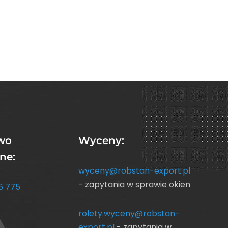
wo
Wyceny:
ne:
wyceny@robstan-export.pl
- zapytania w sprawie okien
6 775
rolety.wyceny@robstan-
export.pl
- zapytania w