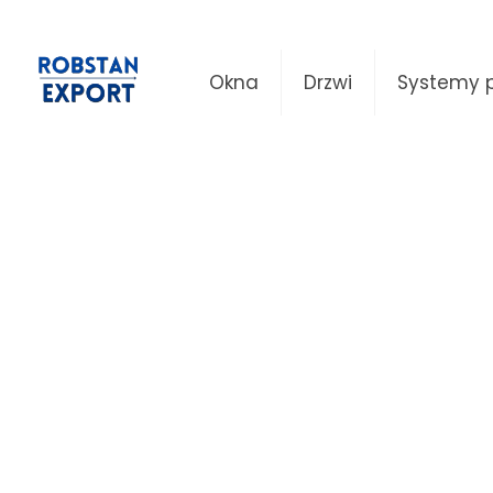
Okna
Drzwi
Systemy 