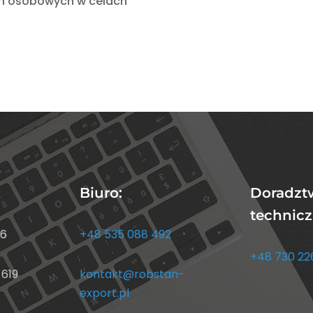
h osobowych w celach
Biuro:
Doradzt
technicz
96
+48 535 088 492
+48 730 22
 619
kontakt@robstan-
export.pl