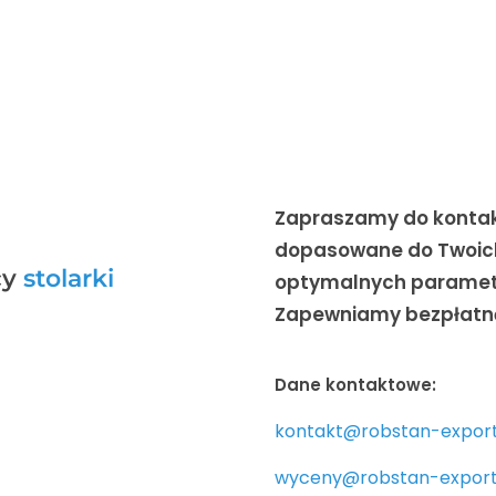
Zapraszamy do kontak
dopasowane do Twoich
cy
stolarki
optymalnych parametr
Zapewniamy bezpłatną
Dane kontaktowe:
kontakt@robstan-export
wyceny@robstan-export