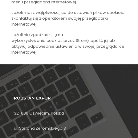
menu przeglądarki internetowej.
Jeżeli masz wątpliwości, co do ustawień plików cookies,
skontaktuj się z operatorem swojej przeglądarki
internetowej.
Jeżeli nie zgadzasz się na
wykorzystywanie cookies przez Stronę, opuść ją lub
aktywuj odpowiednie ustawienia w swojej przeglądarce
internetowej.
ROBSTAN EXPORT
32-600 Oświęcim, Polska
ul. Stefana Żeromskiego 8