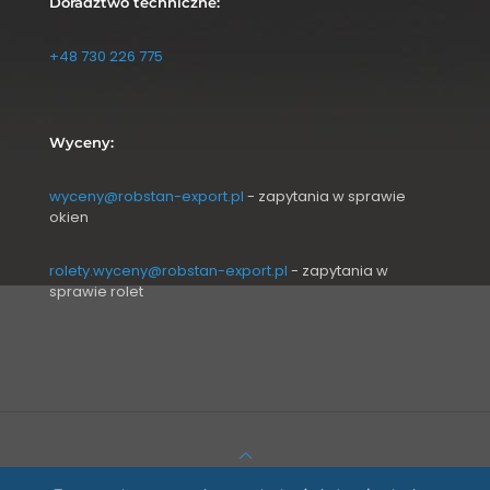
Doradztwo techniczne:
+48 730 226 775
Wyceny:
wyceny@robstan-export.pl
- zapytania w sprawie
okien
rolety.wyceny@robstan-export.pl
- zapytania w
sprawie rolet
© 2026 Betheme by
Muffin group
| All Rights Reserved |