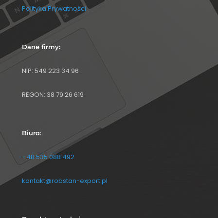
Polityka Prywatności
Dane firmy:
NIP: 549 223 34 96
REGON: 38 79 26 619
Biuro:
+48 535 088 492
kontakt@robstan-export.pl