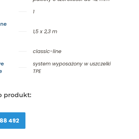
1
lne
1,5 x 2,3 m
classic-line
we
system wyposażony w uszczelki
e
TPE
o produkt:
88 492