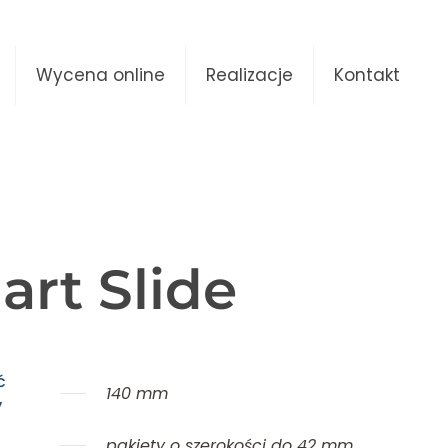
Wycena online
Realizacje
Kontakt
rt Slide
ć
140 mm
y
pakiety o szerokości do 42 mm