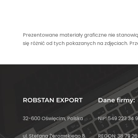
Prezentowane materiały graficzne nie stanowią
się różnić od tych pokazanych na zdjęciach. Pr
ROBSTAN EXPORT
Dane firmy:
32-600 Oświęcim, Polska
NIP: 549 223 34 
ul. Stefana Żeromskiego 8
REGON: 38 79 26