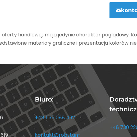
kont
 oferty handlowej, mają jedynie charakter poglądowy. Ko
zedstawione materiały graficzne i prezentacja kolorów n
Biuro:
Doradzt
technicz
96
+48 535 088 492
+48 730 22
 619
kontakt@robstan-