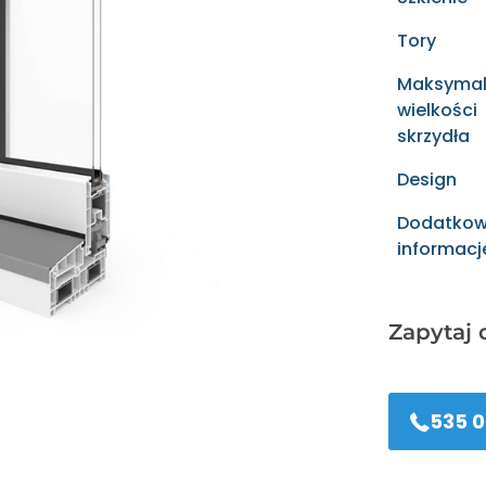
Tory
Maksyma
wielkości
skrzydła
Design
Dodatko
informacj
Zapytaj 
535 0