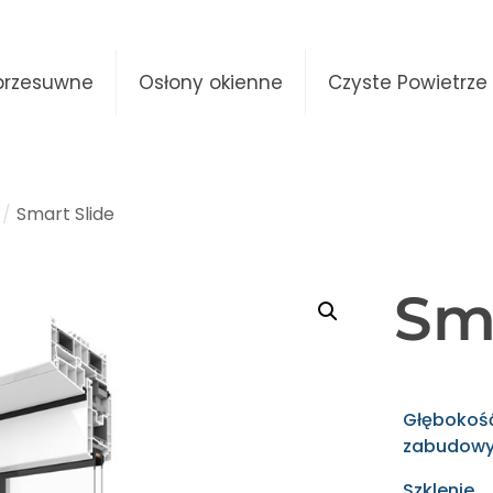
przesuwne
Osłony okienne
Czyste Powietrze
/
Smart Slide
Sma
Głębokoś
zabudow
Szklenie