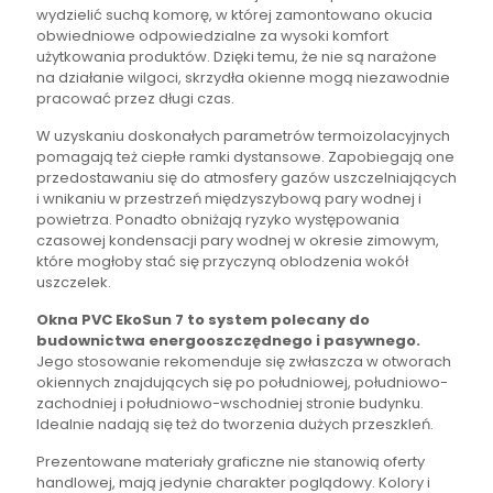
wydzielić suchą komorę, w której zamontowano okucia
obwiedniowe odpowiedzialne za wysoki komfort
użytkowania produktów. Dzięki temu, że nie są narażone
na działanie wilgoci, skrzydła okienne mogą niezawodnie
pracować przez długi czas.
W uzyskaniu doskonałych parametrów termoizolacyjnych
pomagają też ciepłe ramki dystansowe. Zapobiegają one
przedostawaniu się do atmosfery gazów uszczelniających
i wnikaniu w przestrzeń międzyszybową pary wodnej i
powietrza. Ponadto obniżają ryzyko występowania
czasowej kondensacji pary wodnej w okresie zimowym,
które mogłoby stać się przyczyną oblodzenia wokół
uszczelek.
Okna PVC EkoSun 7 to system polecany do
budownictwa energooszczędnego i pasywnego.
Jego stosowanie rekomenduje się zwłaszcza w otworach
okiennych znajdujących się po południowej, południowo-
zachodniej i południowo-wschodniej stronie budynku.
Idealnie nadają się też do tworzenia dużych przeszkleń.
Prezentowane materiały graficzne nie stanowią oferty
handlowej, mają jedynie charakter poglądowy. Kolory i