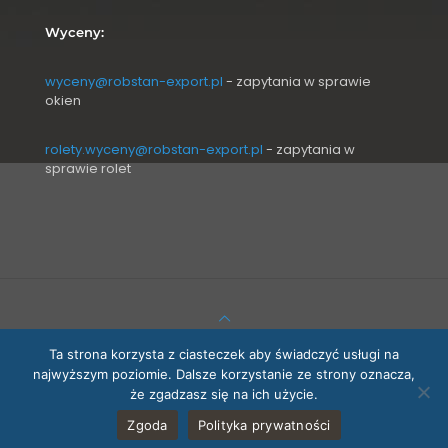
Wyceny:
wyceny@robstan-export.pl
- zapytania w sprawie
okien
rolety.wyceny@robstan-export.pl
- zapytania w
sprawie rolet
© 2026 Betheme by
Muffin group
| All Rights Reserved |
Ta strona korzysta z ciasteczek aby świadczyć usługi na
Powered by
WordPress
najwyższym poziomie. Dalsze korzystanie ze strony oznacza,
że zgadzasz się na ich użycie.
Zgoda
Polityka prywatności