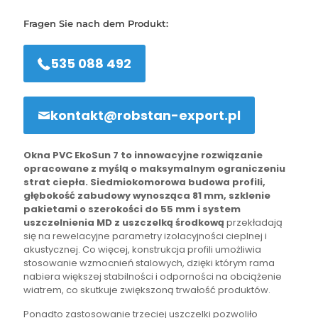
Fragen Sie nach dem Produkt:
535 088 492
kontakt@robstan-export.pl
Okna PVC EkoSun 7 to innowacyjne rozwiązanie
opracowane z myślą o maksymalnym ograniczeniu
strat ciepła. Siedmiokomorowa budowa profili,
głębokość zabudowy wynosząca 81 mm, szklenie
pakietami o szerokości do 55 mm i system
uszczelnienia MD z uszczelką środkową
przekładają
się na rewelacyjne parametry izolacyjności cieplnej i
akustycznej. Co więcej, konstrukcja profili umożliwia
stosowanie wzmocnień stalowych, dzięki którym rama
nabiera większej stabilności i odporności na obciążenie
wiatrem, co skutkuje zwiększoną trwałość produktów.
Ponadto zastosowanie trzeciej uszczelki pozwoliło