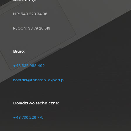
NIP: 549 223 34 96
REGON: 38 79 26 619
Biuro:
+48 535 088 492
kontakt@robstan-export.pl
Doradztwo techniczne:
+48 730 226 775