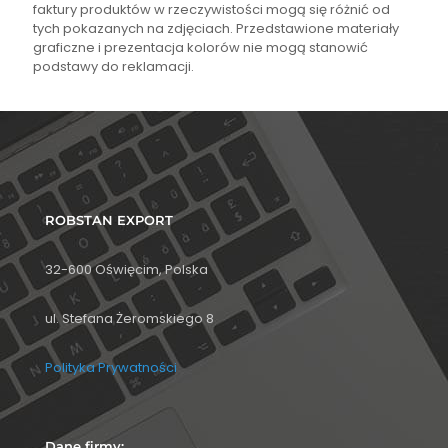
faktury produktów w rzeczywistości mogą się różnić od
tych pokazanych na zdjęciach. Przedstawione materiały
graficzne i prezentacja kolorów nie mogą stanowić
podstawy do reklamacji.
ROBSTAN EXPORT
32-600 Oświęcim, Polska
ul. Stefana Żeromskiego 8
Polityka Prywatności
Dane firmy: