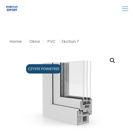
Home
/
Okna
/
PVC
/
EkoSun 7