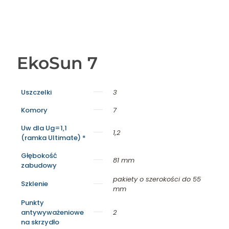
EkoSun 7
Uszczelki
3
Komory
7
Uw dla Ug=1,1
1,2
(ramka Ultimate) *
Głębokość
81 mm
zabudowy
pakiety o szerokości do 55
Szklenie
mm
Punkty
antywyważeniowe
2
na skrzydło